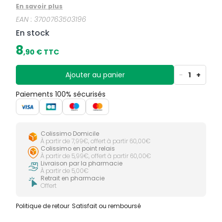
positionnement en bouche garanti. Conçue avec
En savoir plus
des experts, la sucette Dodie est munie d'un bouclier
EAN :
3700763503196
léger et aéré pour diminuer les risques d'irritations.
En stock
8
,
90
€ TTC
Ajouter au panier
-
1
+
Paiements 100% sécurisés
Colissimo Domicile
À partir de 7,99€, offert à partir 60,00€
Colissimo en point relais
À partir de 5,99€, offert à partir 60,00€
Livraison par la pharmacie
À partir de 5,00€
Retrait en pharmacie
Offert
Politique de retour
Satisfait ou remboursé