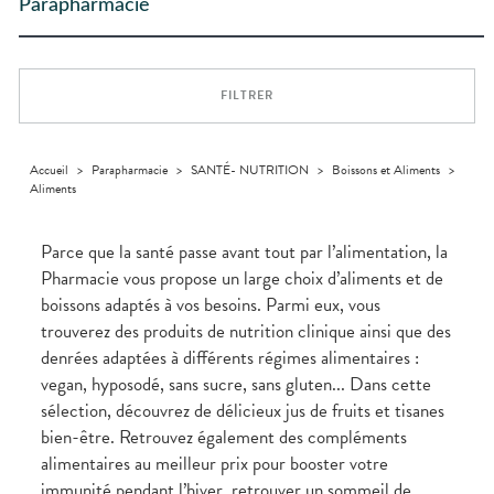
Trousse à
ACCESSOIRES
alimentaires
CHEVEUX
Parapharmacie
DISPOSITIFS
D’ORDONNANCE
Troubles
pharmacie
INFORMATIONS
MÉDICAUX
Trousse à
urinaires
MINCEUR-
Dispositifs
Cheveux
Etendre
UTILES
pharmacie
SPORT
médicaux
VOTRE
Corps
PHARMACIES
APPLICATION
MUSCLES -
Minceur
Etendre
DE GARDE
DE SANTÉ
Homme
ARTICULATIONS
FILTRER
Solaire
NUTRITION
Douleurs
Etendre
articulaires
Visage
OPHTALMOLOGIE
Surpoids
Etendre
Douleurs
Accueil
>
Parapharmacie
>
SANTÉ- NUTRITION
>
Boissons et Aliments
>
Irritations
OREILLES
musculaires
Etendre
Aliments
- NEZ -
Lavages
GORGE
oculaires
Maux
SANTÉ-
Parce que la santé passe avant tout par l’alimentation, la
Etendre
NUTRITION
de gorge
Pharmacie vous propose un large choix d’aliments et de
Boissons et
Rhumes
SOINS
Etendre
boissons adaptés à vos besoins. Parmi eux, vous
DENTAIRES
Aliments
- état
grippaux
trouverez des produits de nutrition clinique ainsi que des
Compléments
TROUBLES DE
Soins
Etendre
alimentaires
dentaires
Soins
LA
denrées adaptées à différents régimes alimentaires :
CIRCULATION
des
Bains de
vegan, hyposodé, sans sucre, sans gluten... Dans cette
oreilles
Jambes
bouche
sélection, découvrez de délicieux jus de fruits et tisanes
lourdes
Toux
Gencives
grasses
bien-être. Retrouvez également des compléments
Hygiène
Toux
alimentaires au meilleur prix pour booster votre
bucco-
sèches
immunité pendant l’hiver, retrouver un sommeil de
dentaire