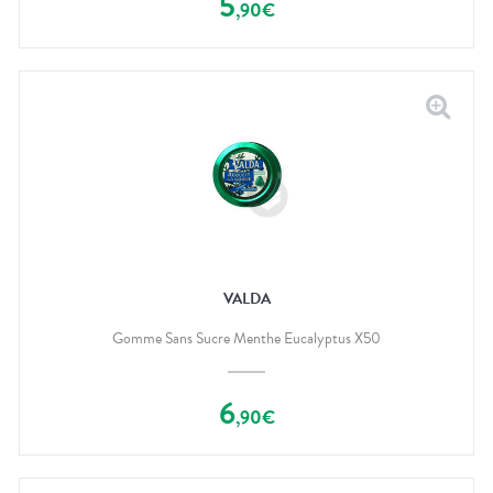
5
,
90
€
VALDA
Gomme Sans Sucre Menthe Eucalyptus X50
6
,
90
€