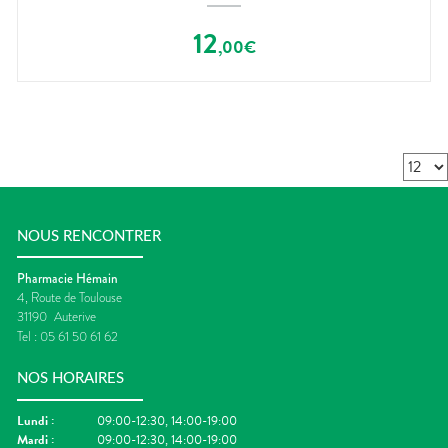
12
,
00
€
NOUS RENCONTRER
Pharmacie Hémain
4, Route de Toulouse
31190
Auterive
Tel :
05 61 50 61 62
NOS HORAIRES
Lundi
:
09:00-12:30, 14:00-19:00
Mardi
:
09:00-12:30, 14:00-19:00