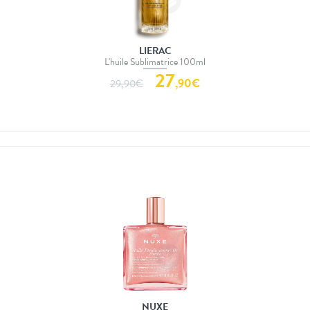
LIERAC
L'huile Sublimatrice 100ml
27
,
90
€
29,90
€
NUXE