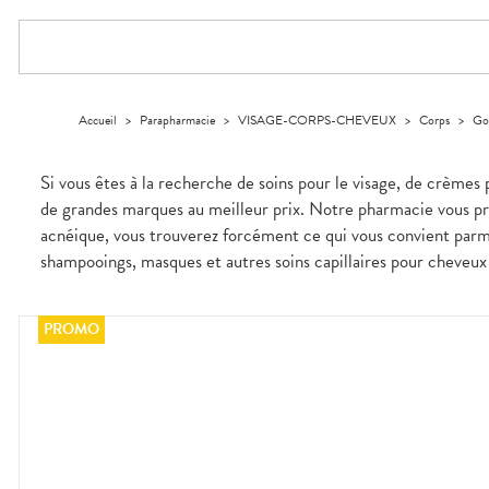
Trousse à
ACCESSOIRES
alimentaires
CHEVEUX
DISPOSITIFS
D’ORDONNANCE
Troubles
pharmacie
INFORMATIONS
MÉDICAUX
Trousse à
urinaires
MINCEUR-
Dispositifs
Cheveux
Etendre
UTILES
pharmacie
SPORT
médicaux
VOTRE
Corps
PHARMACIES
APPLICATION
MUSCLES -
Minceur
Etendre
DE GARDE
DE SANTÉ
Homme
ARTICULATIONS
Solaire
Accueil
>
Parapharmacie
>
VISAGE-CORPS-CHEVEUX
>
Corps
>
Go
NUTRITION
Douleurs
Etendre
articulaires
Visage
OPHTALMOLOGIE
Surpoids
Etendre
Douleurs
Si vous êtes à la recherche de soins pour le visage, de crèmes 
Irritations
OREILLES
musculaires
Etendre
- NEZ -
de grandes marques au meilleur prix. Notre pharmacie vous pro
Lavages
GORGE
oculaires
acnéique, vous trouverez forcément ce qui vous convient parm
Maux
SANTÉ-
Etendre
NUTRITION
de gorge
shampooings, masques et autres soins capillaires pour cheveux 
Boissons et
Rhumes
SOINS
Etendre
DENTAIRES
Aliments
- état
grippaux
Compléments
TROUBLES DE
Soins
Etendre
alimentaires
dentaires
Soins
LA
CIRCULATION
des
Bains de
oreilles
Jambes
bouche
lourdes
Toux
Gencives
grasses
Hygiène
Toux
bucco-
sèches
dentaire