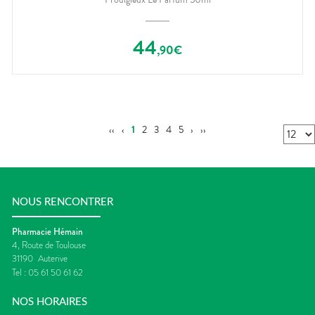
44
,
90
€
‹‹
‹
1
2
3
4
5
›
››
NOUS RENCONTRER
Pharmacie Hémain
4, Route de Toulouse
31190
Auterive
Tel :
05 61 50 61 62
NOS HORAIRES