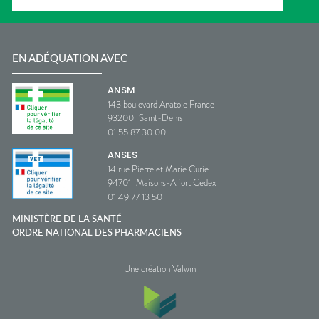
EN ADÉQUATION AVEC
ANSM
143 boulevard Anatole France
93200
Saint-Denis
01 55 87 30 00
ANSES
14 rue Pierre et Marie Curie
94701
Maisons-Alfort Cedex
01 49 77 13 50
MINISTÈRE DE LA SANTÉ
ORDRE NATIONAL DES PHARMACIENS
Une création Valwin