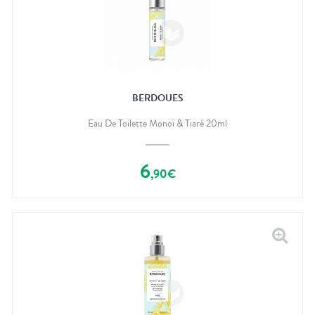
BERDOUES
Eau De Toilette Monoï & Tiaré 20ml
6
,
90
€