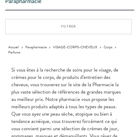
Trousse à
ACCESSOIRES
alimentaires
CHEVEUX
Parapharmacie
DISPOSITIFS
D’ORDONNANCE
Troubles
pharmacie
INFORMATIONS
MÉDICAUX
Trousse à
urinaires
MINCEUR-
Dispositifs
Cheveux
Etendre
UTILES
pharmacie
SPORT
médicaux
VOTRE
Corps
PHARMACIES
APPLICATION
MUSCLES -
Minceur
Etendre
DE GARDE
DE SANTÉ
Homme
ARTICULATIONS
FILTRER
Solaire
NUTRITION
Douleurs
Etendre
articulaires
Visage
OPHTALMOLOGIE
Surpoids
Etendre
Douleurs
Accueil
>
Parapharmacie
>
VISAGE-CORPS-CHEVEUX
>
Corps
>
Irritations
OREILLES
musculaires
Etendre
Parfums
- NEZ -
Lavages
GORGE
oculaires
Maux
SANTÉ-
Si vous êtes à la recherche de soins pour le visage, de
Etendre
NUTRITION
de gorge
crèmes pour le corps, de produits d’entretien des
Boissons et
Rhumes
SOINS
Etendre
cheveux, vous trouverez sur le site de la Pharmacie la
DENTAIRES
Aliments
- état
grippaux
plus vaste sélection de références de grandes marques
Compléments
TROUBLES DE
Soins
Etendre
alimentaires
dentaires
Soins
LA
au meilleur prix. Notre pharmacie vous propose les
CIRCULATION
des
Bains de
meilleurs produits adaptés à tous les types de peaux.
oreilles
Jambes
bouche
Que vous ayez une peau sèche, atopique ou bien à
lourdes
Toux
Gencives
grasses
tendance acnéique, vous trouverez forcément ce qui
Hygiène
Toux
vous convient parmi une sélection de crèmes de jour,
bucco-
sèches
gommages, masques et démaquillants. Vous rêvez de
dentaire