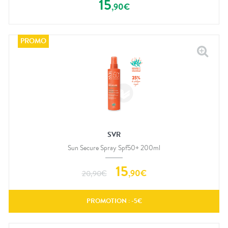
15
,
90
€
SVR
Sun Secure Spray Spf50+ 200ml
15
,
90
€
20,90
€
PROMOTION : -
5
€