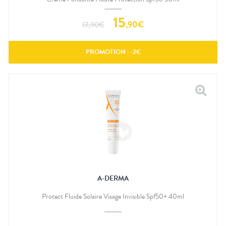
15
,
90
€
17,90
€
PROMOTION : -
2
€
A-DERMA
Protect Fluide Solaire Visage Invisible Spf50+ 40ml