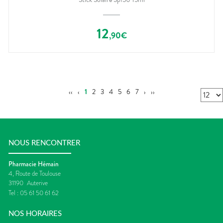
12
,
90
€
‹‹
‹
1
2
3
4
5
6
7
›
››
NOUS RENCONTRER
Pharmacie Hémain
4, Route de Toulouse
31190
Auterive
Tel :
05 61 50 61 62
NOS HORAIRES