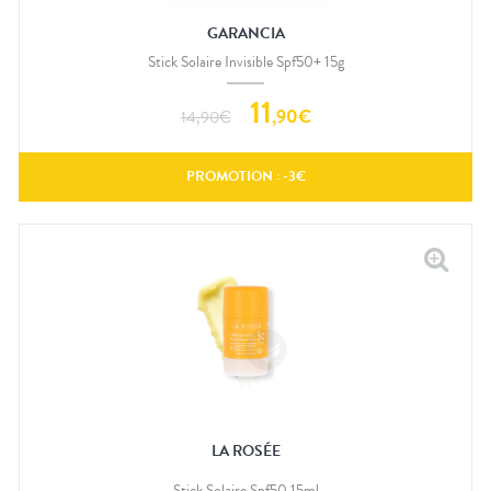
GARANCIA
Stick Solaire Invisible Spf50+ 15g
11
,
90
€
14,90
€
PROMOTION : -
3
€
LA ROSÉE
Stick Solaire Spf50 15ml