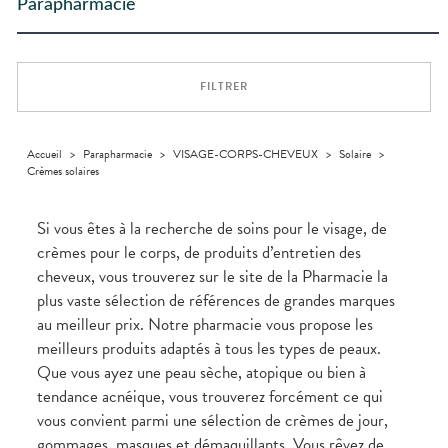
Trousse à
ACCESSOIRES
alimentaires
CHEVEUX
Parapharmacie
DISPOSITIFS
D’ORDONNANCE
Troubles
pharmacie
INFORMATIONS
MÉDICAUX
Trousse à
urinaires
MINCEUR-
Dispositifs
Cheveux
Etendre
UTILES
pharmacie
SPORT
médicaux
VOTRE
Corps
PHARMACIES
APPLICATION
MUSCLES -
Minceur
Etendre
DE GARDE
DE SANTÉ
Homme
ARTICULATIONS
FILTRER
Solaire
NUTRITION
Douleurs
Etendre
articulaires
Visage
OPHTALMOLOGIE
Surpoids
Etendre
Douleurs
Accueil
>
Parapharmacie
>
VISAGE-CORPS-CHEVEUX
>
Solaire
>
Irritations
OREILLES
musculaires
Etendre
Crèmes solaires
- NEZ -
Lavages
GORGE
oculaires
Maux
SANTÉ-
Si vous êtes à la recherche de soins pour le visage, de
Etendre
NUTRITION
de gorge
crèmes pour le corps, de produits d’entretien des
Boissons et
Rhumes
SOINS
Etendre
cheveux, vous trouverez sur le site de la Pharmacie la
DENTAIRES
Aliments
- état
grippaux
plus vaste sélection de références de grandes marques
Compléments
TROUBLES DE
Soins
Etendre
alimentaires
dentaires
Soins
LA
au meilleur prix. Notre pharmacie vous propose les
CIRCULATION
des
Bains de
meilleurs produits adaptés à tous les types de peaux.
oreilles
Jambes
bouche
Que vous ayez une peau sèche, atopique ou bien à
lourdes
Toux
Gencives
grasses
tendance acnéique, vous trouverez forcément ce qui
Hygiène
Toux
vous convient parmi une sélection de crèmes de jour,
bucco-
sèches
gommages, masques et démaquillants. Vous rêvez de
dentaire