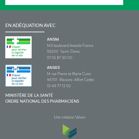
EN ADÉQUATION AVEC
ANSM
143 boulevard Anatole France
93200
Saint-Denis
01 55 87 30 00
ANSES
14 rue Pierre et Marie Curie
94701
Maisons-Alfort Cedex
01 49 77 13 50
MINISTÈRE DE LA SANTÉ
ORDRE NATIONAL DES PHARMACIENS
Une création Valwin