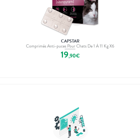
CAPSTAR
Comprimés Anti-puces Pour Chats De 1 À 11 Kg X6
19
,
90
€