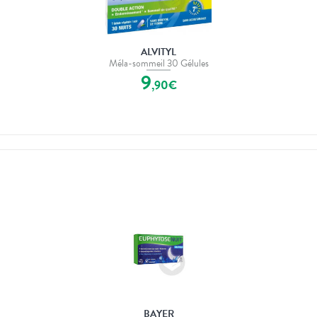
ALVITYL
Méla-sommeil 30 Gélules
9
,
90
€
BAYER