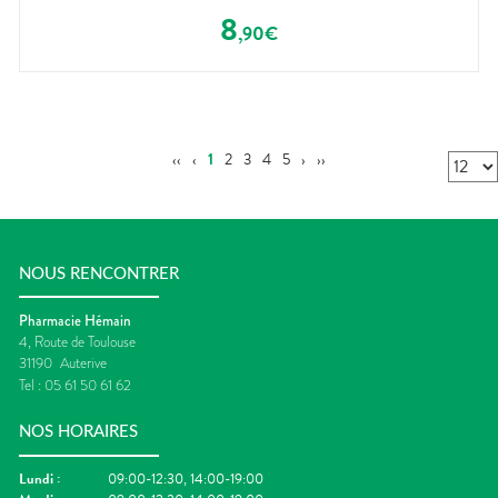
8
,
90
€
‹‹
‹
1
2
3
4
5
›
››
NOUS RENCONTRER
Pharmacie Hémain
4, Route de Toulouse
31190
Auterive
Tel :
05 61 50 61 62
NOS HORAIRES
Lundi
:
09:00-12:30, 14:00-19:00