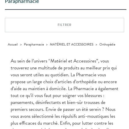
Trousse à
ACCESSOIRES
alimentaires
CHEVEUX
Parapharmacie
DISPOSITIFS
D’ORDONNANCE
Troubles
pharmacie
INFORMATIONS
MÉDICAUX
Trousse à
urinaires
MINCEUR-
Dispositifs
Cheveux
Etendre
UTILES
pharmacie
SPORT
médicaux
VOTRE
Corps
PHARMACIES
APPLICATION
MUSCLES -
Minceur
Etendre
DE GARDE
DE SANTÉ
Homme
ARTICULATIONS
FILTRER
Solaire
NUTRITION
Douleurs
Etendre
articulaires
Visage
OPHTALMOLOGIE
Surpoids
Etendre
Douleurs
Accueil
>
Parapharmacie
>
MATÉRIEL ET ACCESSOIRES
>
Orthopédie
Irritations
OREILLES
musculaires
Etendre
- NEZ -
Lavages
GORGE
oculaires
Au sein de l’univers “Matériel et Accessoires”, vous
Maux
SANTÉ-
Etendre
trouverez une multitude de produits au meilleur prix qui
NUTRITION
de gorge
vous seront utiles au quotidien. La Pharmacie vous
Boissons et
Rhumes
SOINS
Etendre
DENTAIRES
Aliments
- état
propose un large choix d’articles d’orthopédie ou encore
grippaux
Compléments
TROUBLES DE
Soins
d’aide au maintien à domicile. La Pharmacie a également
Etendre
alimentaires
dentaires
Soins
LA
tout ce qu’il vous faut pour soigner vos blessures :
CIRCULATION
des
Bains de
oreilles
pansements, désinfectants et bien-sûr trousses de
Jambes
bouche
lourdes
Toux
premiers secours. Envie de passer un été serein ? Nous
Gencives
grasses
vous avons sélectionné les répulsifs anti-moustiques les
Hygiène
Toux
plus efficaces du marché. Enfin, pour lutter contre les
bucco-
sèches
dentaire