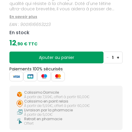
qualité qui résiste à la chaleur. Doté d'une tétine
ultra-douce brevetée, il vous aidera à passer de
l'allaitement au biberon, tout en douceur. Avec sa
En savoir plus
forme ergonomique, une ouverture extra-large vous
EAN :
9001616653223
permet un remplissage et un nettoyage facile.
En stock
12
,
90
€ TTC
Ajouter au panier
-
1
+
Paiements 100% sécurisés
Colissimo Domicile
À partir de 7,99€, offert à partir 60,00€
Colissimo en point relais
À partir de 5,99€, offert à partir 60,00€
Livraison par la pharmacie
À partir de 5,00€
Retrait en pharmacie
Offert