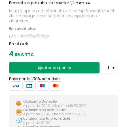
Brossettes proxabrush trav-ler 1,2 mm x4
Mini goupillon utilis&eacute; en compl&eacute;ment
du brossage pour nettoyer les espaces inter
dentaires.
En savoir plus
EAN :
0070942915120
En stock
4
,
95
€ TTC
Ajouter au panier
-
1
+
Paiements 100% sécurisés
Colissimo Domicile
À partir de 7,99€, offert à partir 60,00€
Colissimo en point relais
À partir de 5,99€, offert à partir 60,00€
Livraison par la pharmacie
À partir de 5,00€
Retrait en pharmacie