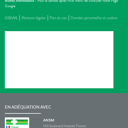
Autres informations :
Pour le samedi après-midi merci de consulter notre Page
Google
CGUVL
Mentions légales
Plan du site
Données personnelles et cookies
EN ADÉQUATION AVEC
ANSM
143 boulevard Anatole France