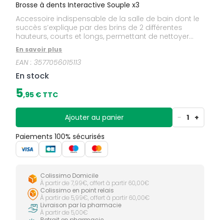
Brosse à dents Interactive Souple x3
Accessoire indispensable de la salle de bain dont le
succès s’explique par des brins de 2 différentes
hauteurs, courts et longs, permettant de nettoyer
l’émail et d’atteindre les espaces interdentaires tout
En savoir plus
en douceur . La brosse à dents ELGYDIUM la plus
EAN :
3577056015113
plébiscitée, indispensable pour une bouche propre
et saine.
En stock
5
,
95
€ TTC
Ajouter au panier
-
1
+
Paiements 100% sécurisés
Colissimo Domicile
À partir de 7,99€, offert à partir 60,00€
Colissimo en point relais
À partir de 5,99€, offert à partir 60,00€
Livraison par la pharmacie
À partir de 5,00€
Retrait en pharmacie