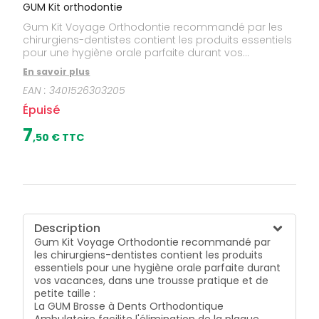
GUM Kit orthodontie
Gum Kit Voyage Orthodontie recommandé par les
chirurgiens-dentistes contient les produits essentiels
pour une hygiène orale parfaite durant vos
vacances, dans une trousse pratique et de petite
En savoir plus
taille : La GUM Brosse à Dents Orthodontique
EAN :
3401526303205
Ambulatoire facilite l'élimination de la plaque
dentaire autour de l'appareil orthodontique. La GUM
Épuisé
Ortho Cire Orthodontique soulage et prévient
efficacement les irritations des joues et des
7
,
50
€ TTC
gencives. Prédécoupée, elle est très facile à utiliser et
sa boîte est dotée d'un miroir. Le GUM Ortho Gel
Dentifrice 12 ml renforce l'email des dents et protège
les gencives. Le GUM Ortho Bain de Bouche 30 ml
renforce l'email des dents, lutte contre les attaques
des bactéries et prévient l'apparition de taches
blanches. 0% alcool.
Description
Gum Kit Voyage Orthodontie recommandé par
les chirurgiens-dentistes contient les produits
essentiels pour une hygiène orale parfaite durant
vos vacances, dans une trousse pratique et de
petite taille :
La GUM Brosse à Dents Orthodontique