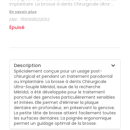
implantaire. La brosse à dents Chirurgicale Ultra-
Souple Méridol, issue de la recherche Méridol, a été
En savoir plus
développée pour le traitement ponctuel des
EAN :
7610108022052
gencives particulièrement sensibles et irritées. Elle
permet d’éliminer la plaque dentaire en profondeur,
Épuisé
en préservant la gencive. La petite tête de brosse
atteint facilement toutes les surfaces dentaires. La
poignée ergonomique permet un guidage optimal
de la brosse.
Description
Spécialement conçue pour un usage post-
chirurgical et pendant un traitement parodontal
ou implantaire. La brosse à dents Chirurgicale
Ultra-Souple Méridol, issue de la recherche
Méridol, a été développée pour le traitement
ponctuel des gencives particulièrement sensibles
et irritées. Elle permet d’éliminer la plaque
dentaire en profondeur, en préservant la gencive.
La petite tête de brosse atteint facilement toutes
les surfaces dentaires. La poignée ergonomique
permet un guidage optimal de la brosse.