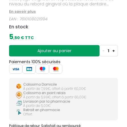
niveau du rebord gingival où la plaque dentaire
s’installe régulièrement.
En savoir plus
EAN :
7610108021994
En stock
5
,
50
€ TTC
Ajouter au panier
-
1
+
Paiements 100% sécurisés
Colissimo Domicile
À partir de 7,99€, offert à partir 60,00€
Colissimo en point relais
À partir de 5,99€, offert à partir 60,00€
Livraison par la pharmacie
À partir de 5,00€
Retrait en pharmacie
Offert
Politique de retour
Satisfait ou remboursé