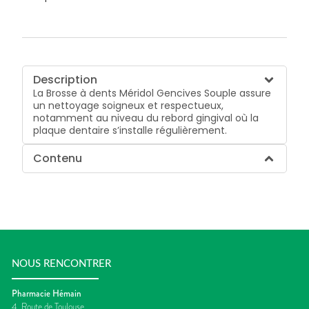
Description
La Brosse à dents Méridol Gencives Souple assure
un nettoyage soigneux et respectueux,
notamment au niveau du rebord gingival où la
plaque dentaire s’installe régulièrement.
Contenu
NOUS RENCONTRER
Pharmacie Hémain
4, Route de Toulouse