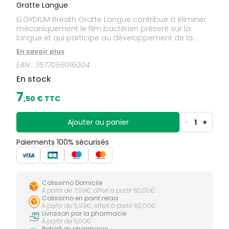
Gratte Langue
ELGYDIUM Breath Gratte Langue contribue à éliminer
mécaniquement le film bactérien présent sur la
langue et qui participe au développement de la
mauvaise haleine. Car se nettoyer la langue, c’est
En savoir plus
aussi important que de se brosser les dents. Une
EAN :
3577056016004
prise en main facile. Un bord en caoutchouc souple
et une composition en silicone, pour un geste doux
En stock
et respectueux. Il suffit de frotter toute la surface de la
langue à l’aide des deux surfaces et d’ensuite se
7
,
50
€ TTC
rincer la bouche. Pour une hygiène irréprochable et
une haleine plus fraîche.
Ajouter au panier
-
1
+
Paiements 100% sécurisés
Colissimo Domicile
À partir de 7,99€, offert à partir 60,00€
Colissimo en point relais
À partir de 5,99€, offert à partir 60,00€
Livraison par la pharmacie
À partir de 5,00€
Retrait en pharmacie