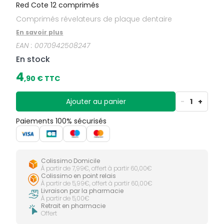
Red Cote 12 comprimés
Comprimés révelateurs de plaque dentaire
En savoir plus
EAN :
0070942508247
En stock
4
,
90
€ TTC
Ajouter au panier
-
1
+
Paiements 100% sécurisés
Colissimo Domicile
À partir de 7,99€, offert à partir 60,00€
Colissimo en point relais
À partir de 5,99€, offert à partir 60,00€
Livraison par la pharmacie
À partir de 5,00€
Retrait en pharmacie
Offert