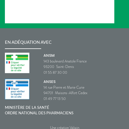
EN ADÉQUATION AVEC
ANSM
143 boulevard Anatole France
93200
Saint-Denis
01 55 87 30 00
ANSES
14 rue Pierre et Marie Curie
94701
Maisons-Alfort Cedex
01 49 77 13 50
MINISTÈRE DE LA SANTÉ
ORDRE NATIONAL DES PHARMACIENS
Une création Valwin