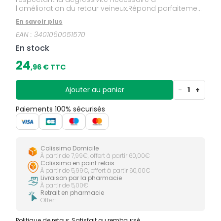
l'amélioration du retour veineux.Répond parfaitement
à la prescription médicale.La finesse de la maille et
En savoir plus
la haute qualité des fibres élastiques de Venoflex
EAN :
3401060051570
améliorent à la fois l'esthétique du produit et le
confort du patient :douceur et souplesse,finesse,
En stock
brillance et transparence,facilité d'enfilage.Venoflex,
par ses propriétés, optimise l'observance
24
,
96
€ TTC
thérapeutique. Couleur : naturelTaille : T3L
Ajouter au panier
-
1
+
Paiements 100% sécurisés
Colissimo Domicile
À partir de 7,99€, offert à partir 60,00€
Colissimo en point relais
À partir de 5,99€, offert à partir 60,00€
Livraison par la pharmacie
À partir de 5,00€
Retrait en pharmacie
Offert
Politique de retour
Satisfait ou remboursé