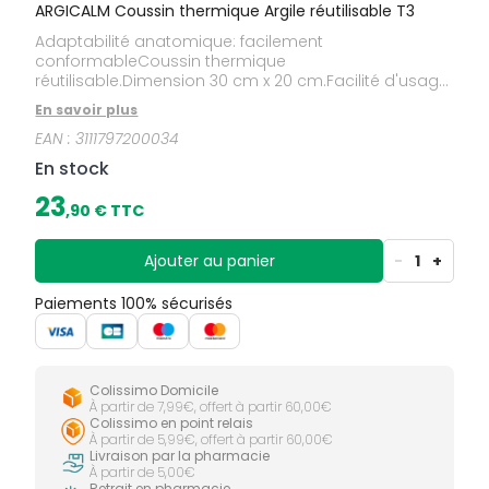
ARGICALM Coussin thermique Argile réutilisable T3
Adaptabilité anatomique: facilement
conformableCoussin thermique
réutilisable.Dimension 30 cm x 20 cm.Facilité d'usage:
notice imprimée sur le coussin. Agréable au toucher :
En savoir plus
matière technique en PVC, souple, ne blesse
EAN :
3111797200034
pas.housse de protection + sangle d'attache
élastique qui sont lavables et réutilisables.Livré avec
En stock
un housse effet velours.Composé à base d'argile
naturelle.
23
,
90
€ TTC
Ajouter au panier
-
1
+
Paiements 100% sécurisés
Colissimo Domicile
À partir de 7,99€, offert à partir 60,00€
Colissimo en point relais
À partir de 5,99€, offert à partir 60,00€
Livraison par la pharmacie
À partir de 5,00€
Retrait en pharmacie