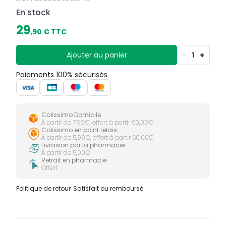
d'épaisseur. Elles conviennent aussi bien aux
En stock
hommes qu'aux femmes Les protections sont
lavables en machine à 40°C et leur durée de vie
29
,
90
€ TTC
moyenne est de plusieurs mois.
Ajouter au panier
-
1
+
Paiements 100% sécurisés
Colissimo Domicile
À partir de 7,99€, offert à partir 60,00€
Colissimo en point relais
À partir de 5,99€, offert à partir 60,00€
Livraison par la pharmacie
À partir de 5,00€
Retrait en pharmacie
Offert
Politique de retour
Satisfait ou remboursé