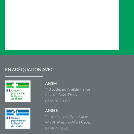
EN ADÉQUATION AVEC
ANSM
143 boulevard Anatole France
93200
Saint-Denis
01 55 87 30 00
ANSES
14 rue Pierre et Marie Curie
94701
Maisons-Alfort Cedex
01 49 77 13 50