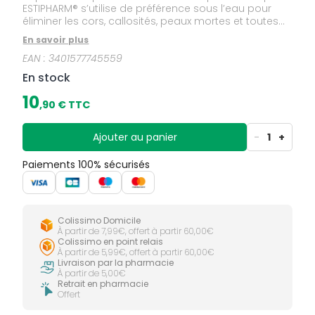
ESTIPHARM® s’utilise de préférence sous l’eau pour
éliminer les cors, callosités, peaux mortes et toutes
surfaces rugueuses.Couleur aléatoire selon
En savoir plus
arrivages.
EAN :
3401577745559
En stock
10
,
90
€ TTC
Ajouter au panier
-
1
+
Paiements 100% sécurisés
Colissimo Domicile
À partir de 7,99€, offert à partir 60,00€
Colissimo en point relais
À partir de 5,99€, offert à partir 60,00€
Livraison par la pharmacie
À partir de 5,00€
Retrait en pharmacie
Offert