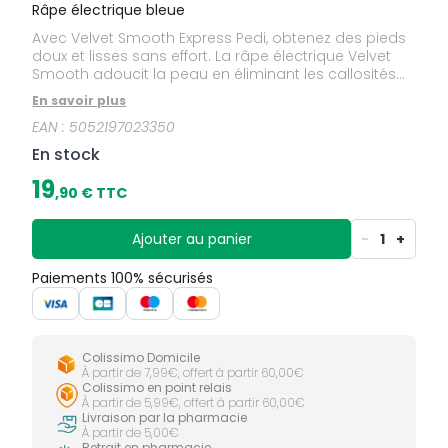
Râpe électrique bleue
Avec Velvet Smooth Express Pedi, obtenez des pieds
doux et lisses sans effort. La râpe électrique Velvet
Smooth adoucit la peau en éliminant les callosités
en quelques minutes, vous permettant d'obtenir de
En savoir plus
beaux pieds que vous n'hésiterez plus à montrer.
EAN :
5052197023350
En stock
19
,
90
€ TTC
Ajouter au panier
-
1
+
Paiements 100% sécurisés
Colissimo Domicile
À partir de 7,99€, offert à partir 60,00€
Colissimo en point relais
À partir de 5,99€, offert à partir 60,00€
Livraison par la pharmacie
À partir de 5,00€
Retrait en pharmacie