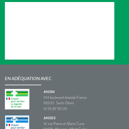
EN ADÉQUATION AVEC
ANSM
143 boulevard Anatole France
93200
Saint-Denis
01 55 87 30 00
ANSES
14 rue Pierre et Marie Curie