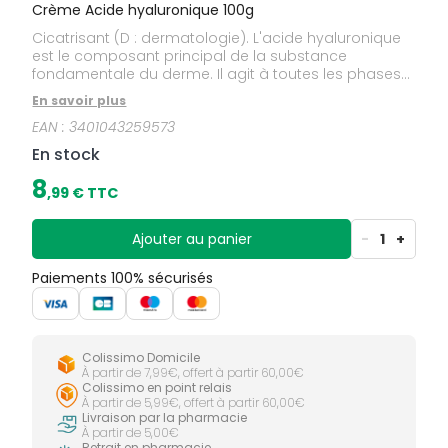
Crème Acide hyaluronique 100g
Cicatrisant (D : dermatologie). L'acide hyaluronique
est le composant principal de la substance
fondamentale du derme. Il agit à toutes les phases
du processus de cicatrisation. Il accélère la
En savoir plus
cicatrisation et la réépithélialisation des lésions
EAN :
3401043259573
cutanées. Son pouvoir hygroscopique permet de
maintenir un environnement humide favorable au
En stock
processus de régénération tissulaire. L'acide
hyaluronique utilisé est obtenu par biofermentation.
8
,
99
€ TTC
Ajouter au panier
-
1
+
Paiements 100% sécurisés
Colissimo Domicile
À partir de 7,99€, offert à partir 60,00€
Colissimo en point relais
À partir de 5,99€, offert à partir 60,00€
Livraison par la pharmacie
À partir de 5,00€
Retrait en pharmacie