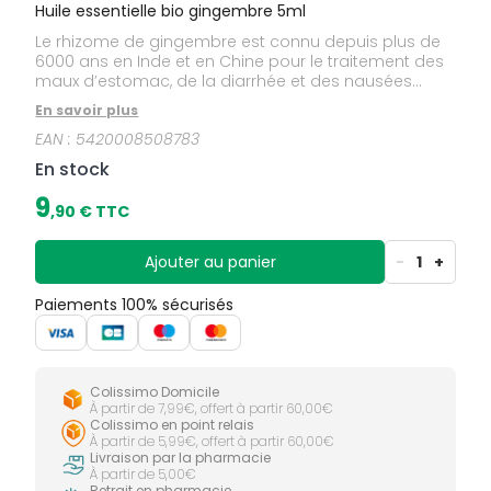
Huile essentielle bio gingembre 5ml
Le rhizome de gingembre est connu depuis plus de
6000 ans en Inde et en Chine pour le traitement des
maux d’estomac, de la diarrhée et des nausées
mais aussi répandu pour ses usages
En savoir plus
culinaires.Domaine d'application:digestion et santé
EAN :
5420008508783
intestinale - articulations et muscles - confort
circulatoire
En stock
9
,
90
€ TTC
Ajouter au panier
-
1
+
Paiements 100% sécurisés
Colissimo Domicile
À partir de 7,99€, offert à partir 60,00€
Colissimo en point relais
À partir de 5,99€, offert à partir 60,00€
Livraison par la pharmacie
À partir de 5,00€
Retrait en pharmacie