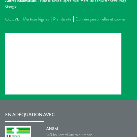
Autres informations :
Pour le samedi après-midi merci de consulter notre Page
Google
CGUVL
Mentions légales
Plan du site
Données personnelles et cookies
EN ADÉQUATION AVEC
ANSM
143 boulevard Anatole France