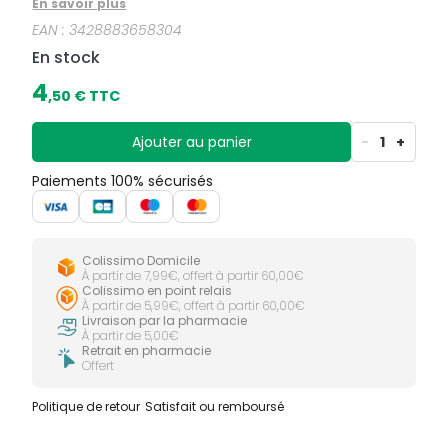
En savoir plus
infusion à base de thym qui contribue au confort
EAN :
3428883658304
respiratoire. Attentif à votre santé comme au plaisir
de vos papilles Herbesan vous garantit une véritable
En stock
moment aussi plaisant que savoureux grâce à la
douceur de l'arôme de citron.
4
,
50
€ TTC
Ajouter au panier
-
1
+
Paiements 100% sécurisés
Colissimo Domicile
À partir de 7,99€, offert à partir 60,00€
Colissimo en point relais
À partir de 5,99€, offert à partir 60,00€
Livraison par la pharmacie
À partir de 5,00€
Retrait en pharmacie
Offert
Politique de retour
Satisfait ou remboursé