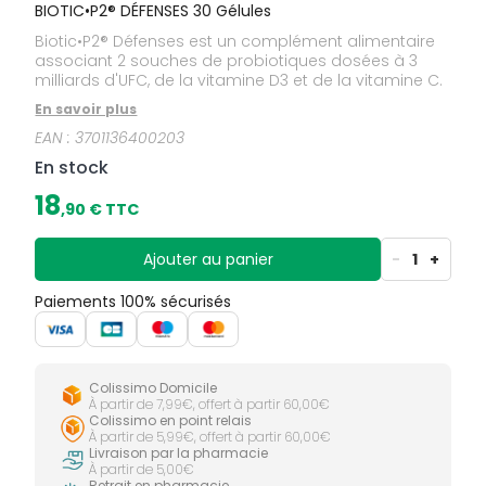
BIOTIC•P2® DÉFENSES 30 Gélules
Biotic•P2® Défenses est un complément alimentaire
associant 2 souches de probiotiques dosées à 3
milliards d'UFC, de la vitamine D3 et de la vitamine C.
En savoir plus
EAN :
3701136400203
En stock
18
,
90
€ TTC
Ajouter au panier
-
1
+
Paiements 100% sécurisés
Colissimo Domicile
À partir de 7,99€, offert à partir 60,00€
Colissimo en point relais
À partir de 5,99€, offert à partir 60,00€
Livraison par la pharmacie
À partir de 5,00€
Retrait en pharmacie