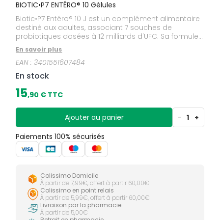
BIOTIC•P7 ENTÉRO® 10 Gélules
Biotic•P7 Entéro® 10 J est un complément alimentaire
destiné aux adultes, associant 7 souches de
probiotiques dosées à 12 milliards d'UFC. Sa formule
est conçue pour une utilisation quotidienne.
En savoir plus
EAN :
3401551607484
En stock
15
,
90
€ TTC
Ajouter au panier
-
1
+
Paiements 100% sécurisés
Colissimo Domicile
À partir de 7,99€, offert à partir 60,00€
Colissimo en point relais
À partir de 5,99€, offert à partir 60,00€
Livraison par la pharmacie
À partir de 5,00€
Retrait en pharmacie