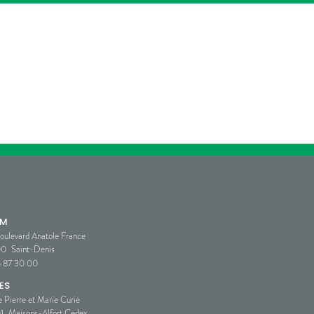
SM
oulevard Anatole France
00
Saint-Denis
5 87 30 00
ES
e Pierre et Marie Curie
1
Maisons-Alfort Cedex