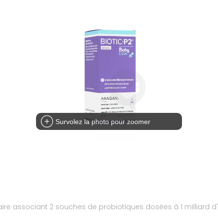
Survolez la photo pour zoomer
re associant 2 souches de probiotiques dosées à 1 milliard d'