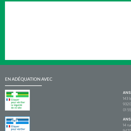
EN ADÉQUATION AVEC
AN
143 b
932
01 5
ANS
14 ru
9470