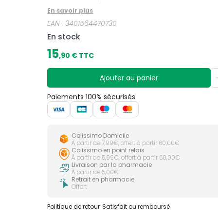
En savoir plus
EAN :
3401564470730
En stock
15
,
90
€ TTC
Ajouter au panier
Paiements 100% sécurisés
Colissimo Domicile
À partir de 7,99€, offert à partir 60,00€
Colissimo en point relais
À partir de 5,99€, offert à partir 60,00€
Livraison par la pharmacie
À partir de 5,00€
Retrait en pharmacie
Offert
Politique de retour
Satisfait ou remboursé