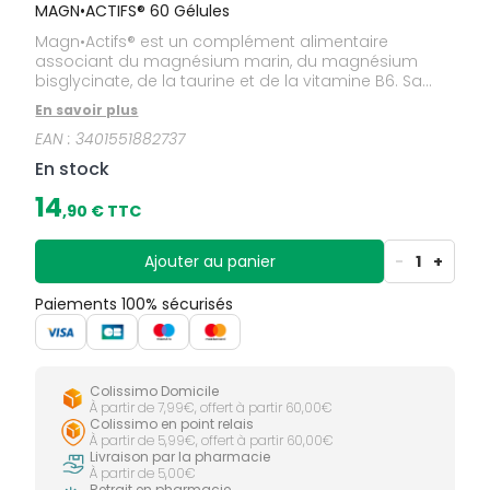
MAGN•ACTIFS® 60 Gélules
Magn•Actifs® est un complément alimentaire
associant du magnésium marin, du magnésium
bisglycinate, de la taurine et de la vitamine B6. Sa
formule est conçue pour une utilisation quotidienne.
En savoir plus
EAN :
3401551882737
En stock
14
,
90
€ TTC
Ajouter au panier
-
1
+
Paiements 100% sécurisés
Colissimo Domicile
À partir de 7,99€, offert à partir 60,00€
Colissimo en point relais
À partir de 5,99€, offert à partir 60,00€
Livraison par la pharmacie
À partir de 5,00€
Retrait en pharmacie