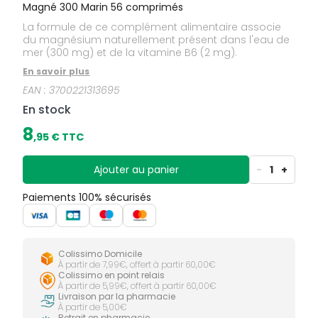
Magné 300 Marin 56 comprimés
La formule de ce complément alimentaire associe
du magnésium naturellement présent dans l'eau de
mer (300 mg) et de la vitamine B6 (2 mg).
En savoir plus
EAN :
3700221313695
En stock
8
,
95
€ TTC
Ajouter au panier
-
1
+
Paiements 100% sécurisés
Colissimo Domicile
À partir de 7,99€, offert à partir 60,00€
Colissimo en point relais
À partir de 5,99€, offert à partir 60,00€
Livraison par la pharmacie
À partir de 5,00€
Retrait en pharmacie