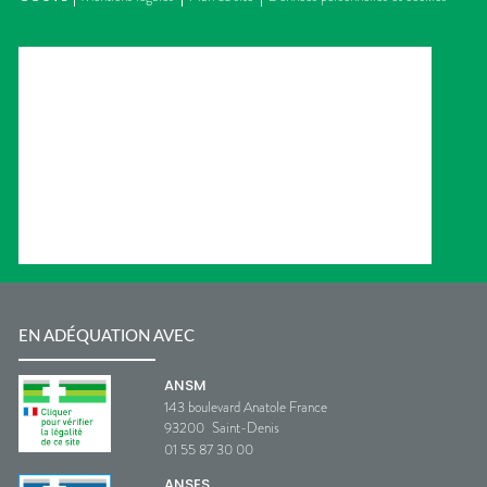
EN ADÉQUATION AVEC
ANSM
143 boulevard Anatole France
93200
Saint-Denis
01 55 87 30 00
ANSES