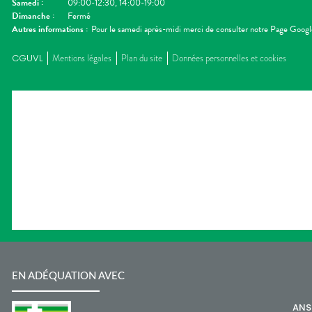
Samedi
:
09:00-12:30, 14:00-19:00
Dimanche
:
Fermé
Autres informations :
Pour le samedi après-midi merci de consulter notre Page Googl
CGUVL
Mentions légales
Plan du site
Données personnelles et cookies
EN ADÉQUATION AVEC
AN