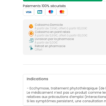
Paiements 100% sécurisés
Colissimo Domicile
À partir de 7,99€, offert à partir 60,00€
Colissimo en point relais
À partir de 5,99€, offert à partir 60,00€
Livraison par la pharmacie
À partir de 5,00€
Retrait en pharmacie
Offert
Indications
- Ecchymose, traitement phytothérapique (de l
Le médicament n’est pas un produit comme les
relatives aux précautions d’emploi (interaction
Si les symptômes persistent, une consultatio