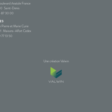
oulevard Anatole France
00
Saint-Denis
5 87 30 00
ES
e Pierre et Marie Curie
1
Maisons-Alfort Cedex
 77 13 50
Une création Valwin