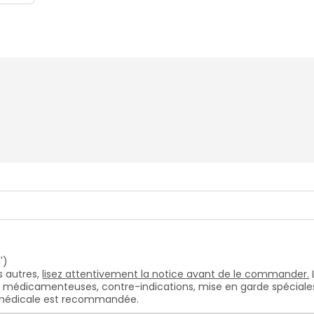
')
 autres,
lisez attentivement la notice avant de le commander.
s médicamenteuses, contre-indications, mise en garde spéciales, e
n médicale est recommandée.