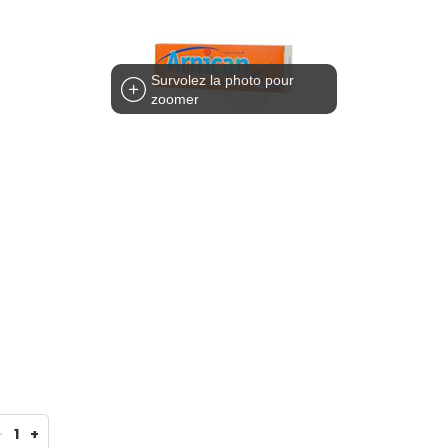
Survolez la photo pour
zoomer
-
1
+