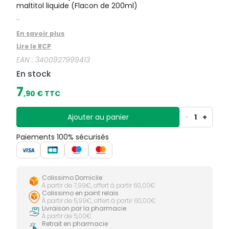
maltitol liquide (Flacon de 200ml)
-
En savoir plus
Lire le RCP
EAN :
3400927999413
En stock
7
,
90
€ TTC
Ajouter au panier
-
1
+
Paiements 100% sécurisés
Colissimo Domicile
À partir de 7,99€, offert à partir 60,00€
Colissimo en point relais
À partir de 5,99€, offert à partir 60,00€
Livraison par la pharmacie
À partir de 5,00€
Retrait en pharmacie