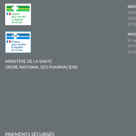
AN
143 b
932
01 5
ANS
14 ru
9470
01 49
MINISTÈRE DE LA SANTÉ
ORDRE NATIONAL DES PHARMACIENS
PAIEMENTS SÉCURISÉS