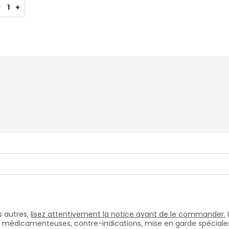
-
1
+
 autres,
lisez attentivement la notice avant de le commander.
s médicamenteuses, contre-indications, mise en garde spéciales, e