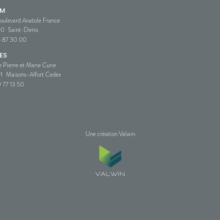
SM
oulevard Anatole France
00
Saint-Denis
5 87 30 00
ES
e Pierre et Marie Curie
1
Maisons-Alfort Cedex
 77 13 50
Une création Valwin