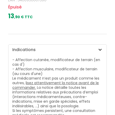
EAN :
3400936667396
Épuisé
13
,
90
€ TTC
Indications
- Affection cutanée, modificateur de terrain (en
cas d')
- Affection musculaire, modificateur de terrain
(au cours d'une)
Le médicament n’est pas un produit comme les
autres,
lisez attentivement la notice avant de le
commander.
La notice détaille toutes les
informations relatives aux précautions d’emploi
(interactions médicamenteuses, contre-
indications, mise en garde spéciales, effets
indésirables, …) ainsi que la posologie.
Si les symptômes persistent, une consultation