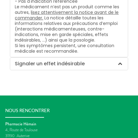
- Pas d'indication référencée
Le médicament n’est pas un produit comme les
autres,
lisez attentivement la notice avant de le
commander.
La notice détaille toutes les
informations relatives aux précautions d’emploi
(interactions médicamenteuses, contre-
indications, mise en garde spéciales, effets
indésirables, …) ainsi que la posologie.
Si les symptômes persistent, une consultation
médicale est recommandée.
Signaler un effet indésirable
NOUS RENCONTRER
Pharmacie Hémain
4, Route de Toulouse
31190
Auterive