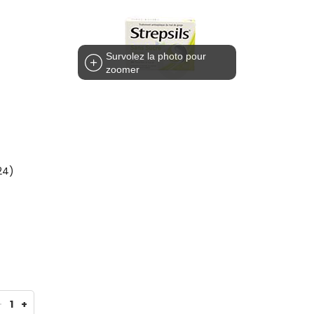
Survolez la photo pour
zoomer
24)
-
1
+