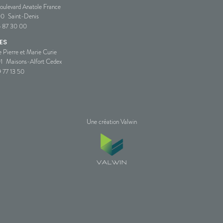
oulevard Anatole France
00
Saint-Denis
5 87 30 00
ES
e Pierre et Marie Curie
1
Maisons-Alfort Cedex
 77 13 50
Une création Valwin