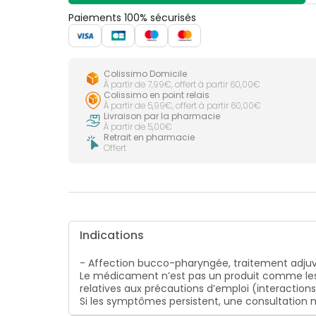
Paiements 100% sécurisés
Colissimo Domicile
À partir de 7,99€, offert à partir 60,00€
Colissimo en point relais
À partir de 5,99€, offert à partir 60,00€
Livraison par la pharmacie
À partir de 5,00€
Retrait en pharmacie
Offert
Indications
- Affection bucco-pharyngée, traitement adju
Le médicament n’est pas un produit comme les
relatives aux précautions d’emploi (interaction
Si les symptômes persistent, une consultatio