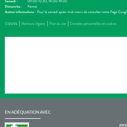
Samedi
:
09:00-12:30, 14:00-19:00
Dimanche
:
Fermé
Autres informations :
Pour le samedi après-midi merci de consulter notre Page Googl
CGUVL
Mentions légales
Plan du site
Données personnelles et cookies
EN ADÉQUATION AVEC
AN