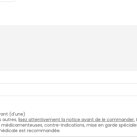
vant (d'une)
 autres,
lisez attentivement la notice avant de le commander.
s médicamenteuses, contre-indications, mise en garde spéciales, e
n médicale est recommandée.