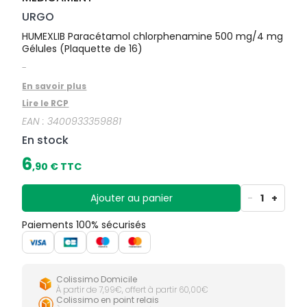
URGO
HUMEXLIB Paracétamol chlorphenamine 500 mg/4 mg
Gélules (Plaquette de 16)
-
En savoir plus
Lire le RCP
EAN :
3400933359881
En stock
6
,
90
€ TTC
Ajouter au panier
-
1
+
Paiements 100% sécurisés
Colissimo Domicile
À partir de 7,99€, offert à partir 60,00€
Colissimo en point relais