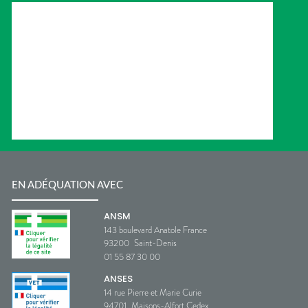
EN ADÉQUATION AVEC
ANSM
143 boulevard Anatole France
93200
Saint-Denis
01 55 87 30 00
ANSES
14 rue Pierre et Marie Curie
94701
Maisons-Alfort Cedex