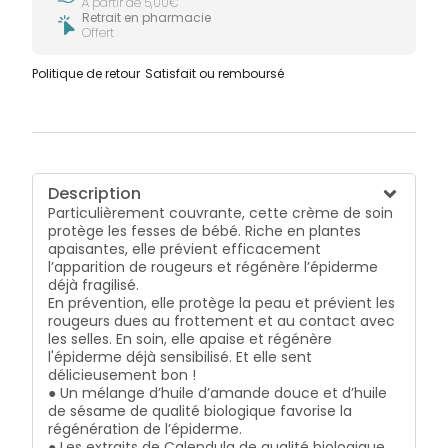
À partir de 5,00€
Retrait en pharmacie
Offert
Politique de retour
Satisfait ou remboursé
Description
Particulièrement couvrante, cette crème de soin
protège les fesses de bébé. Riche en plantes
apaisantes, elle prévient efficacement
l’apparition de rougeurs et régénère l’épiderme
déjà fragilisé.
En prévention, elle protège la peau et prévient les
rougeurs dues au frottement et au contact avec
les selles. En soin, elle apaise et régénère
l'épiderme déjà sensibilisé. Et elle sent
délicieusement bon !
● Un mélange d’huile d’amande douce et d’huile
de sésame de qualité biologique favorise la
régénération de l’épiderme.
● Les extraits de Calendula de qualité biologique