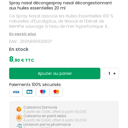
Spray nasal décongespray nasal décongestionnant
aux huiles essentielles 20 ml
Ce Spray Nasal associe les Huiles Essentielles 100 %
naturelles d’Eucalyptus, de Niaouli et l’Extrait de
Menthe sauvage à l’eau de mer hypertonique. Il
décongestionne et aide à purifier les voies nasales
En savoir plus
sans les assécher. Il fluidifie les sécrétions nasales
EAN :
3595899930837
pour faciliter leur évacuation contribuant ainsi à
éliminer les virus et bactéries tout en évitant la
En stock
propagation de l’infection. L’Extrait de Menthe
sauvage apporte une sensation de fraîcheur
8
,
90
€ TTC
immédiate. Produit utilisé en traitement
symptomatique de la congestion nasale,
notamment en cas de rhume, rhinosinusite, ou rhinite
Ajouter au panier
-
1
+
allergique.
Paiements 100% sécurisés
Colissimo Domicile
À partir de 7,99€, offert à partir 60,00€
Colissimo en point relais
À partir de 5,99€, offert à partir 60,00€
Livraison par la pharmacie