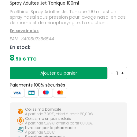
Spray Adultes Jet Tonique 100ml
ProRhinel Spray Adultes Jet Tonique 100 ml est un
spray nasal sous pression pour lavage nasal en cas
de rhume et de rhinopharyngite. La solution
nettoyante contient un fluidifiant et un antiseptique.Le
En savoir plus
rhume et la rhinopharyngite sont des infections de la
EAN :
3401597356544
muqueuse nasale. Celle-ci se défend en
développant une réaction inflammatoire qui aboutit
En stock
à une augmentation des sécrétions nasales. Le nez
est bouché et/ou il coule. ProRhinel Jet Tonique
8
,
90
€ TTC
facilite l'évacuation des mucosités et des agents
infectieux, diminue l'obstruction nasale et libère le
nez, pour une meilleure respiration.
Ajouter au panier
-
1
+
Paiements 100% sécurisés
Colissimo Domicile
À partir de 7,99€, offert à partir 60,00€
Colissimo en point relais
À partir de 5,99€, offert à partir 60,00€
Livraison par la pharmacie
À partir de 5,00€
Retrait en pharmacie