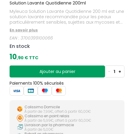
Solution Lavante Quotidienne 200ml
Myleuca Solution Lavante Quotidienne 200 ml est une
solution lavante recommandée pour les peaux
particulièrement sensibles, sujettes aux mycoses et
aux désagréments qui les accompagnent.Sa
En savoir plus
formule enrichie en huile essentielle de Melaleuca
EAN :
3700399100066
Alternifolia (tea tree) contribue à limiter le
développement des mycoses, respecte la peau
En stock
grâce à son pH alcalin et garantit une bonne
tolérance cutanée.Cette solution pour le corps et la
10
,
90
€ TTC
zone intime est à utiliser en complément de
traitements antimycosiques ou au quotidien pour
limiter les récidives.
Ajouter au panier
-
1
+
Paiements 100% sécurisés
Colissimo Domicile
À partir de 7,99€, offert à partir 60,00€
Colissimo en point relais
À partir de 5,99€, offert à partir 60,00€
Livraison par la pharmacie
À partir de 5,00€
Retrait en pharmacie