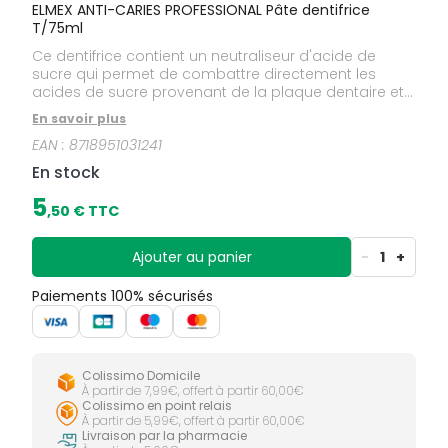
ELMEX ANTI-CARIES PROFESSIONAL Pâte dentifrice
T/75ml
Ce dentifrice contient un neutraliseur d'acide de
sucre qui permet de combattre directement les
acides de sucre provenant de la plaque dentaire et
qui causent de nombreuses caries. Il contient
En savoir plus
également du fluorure et du calcium, qui, combinés
EAN :
8718951031241
reminéralisent les dents et les rendent plus fortes.
Cliniquement prouvé.
En stock
5
,
50
€ TTC
Ajouter au panier
-
1
+
Paiements 100% sécurisés
Colissimo Domicile
À partir de 7,99€, offert à partir 60,00€
Colissimo en point relais
À partir de 5,99€, offert à partir 60,00€
Livraison par la pharmacie