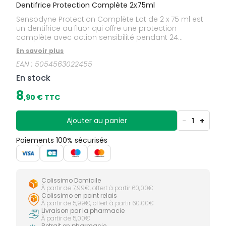
Dentifrice Protection Complète 2x75ml
Sensodyne Protection Complète Lot de 2 x 75 ml est
un dentifrice au fluor qui offre une protection
complète avec action sensibilité pendant 24
heures.Ce dentifrice agit en effet sur : la sensibilité, la
En savoir plus
fraîcheur, la plaque dentaire, la blancheur et les
EAN :
5054563022455
caries.Tous les dentifrices Sensodyne sont conçus
pour soulager efficacement la sensibilité dentaire en
En stock
formant une barrière protectrice qui bloque le
message douloureux.
8
,
90
€ TTC
Ajouter au panier
-
1
+
Paiements 100% sécurisés
Colissimo Domicile
À partir de 7,99€, offert à partir 60,00€
Colissimo en point relais
À partir de 5,99€, offert à partir 60,00€
Livraison par la pharmacie
À partir de 5,00€
Retrait en pharmacie