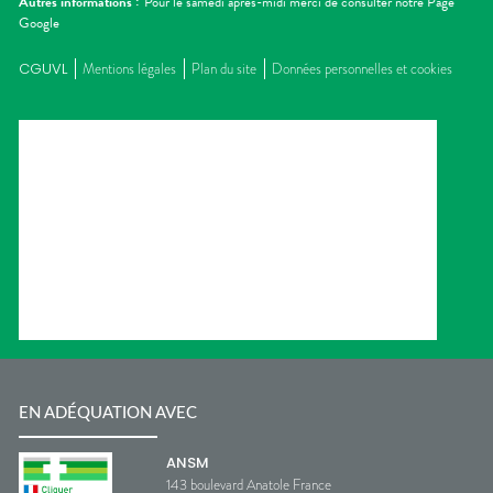
Autres informations :
Pour le samedi après-midi merci de consulter notre Page
Google
CGUVL
Mentions légales
Plan du site
Données personnelles et cookies
EN ADÉQUATION AVEC
ANSM
143 boulevard Anatole France