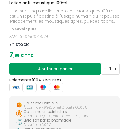
Lotion anti-moustique 100ml
Cinq sur Cinq Famille Lotion Anti-Moustiques 100 ml
est un répulsif destiné à l'usage humain qui repousse
efficacement les moustiques tigres, guêpes, taons,
tiques. Son action est immédiate et efficace jusqu'à
En savoir plus
8 heures. Il constitue l'un des gestes de prévention
EAN :
3401560750744
du paludisme, de la dengue et du chikungunya.
En stock
7
,
95
€ TTC
Ajouter au panier
-
1
+
Paiements 100% sécurisés
Colissimo Domicile
À partir de 7,99€, offert à partir 60,00€
Colissimo en point relais
À partir de 5,99€, offert à partir 60,00€
Livraison par la pharmacie
À partir de 5,00€
Retrait en pharmacie