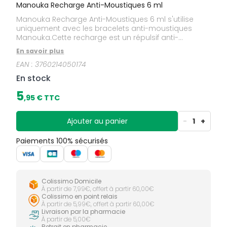
Manouka Recharge Anti-Moustiques 6 ml
Manouka Recharge Anti-Moustiques 6 ml s'utilise
uniquement avec les bracelets anti-moustiques
Manouka.Cette recharge est un répulsif anti-
moustiques à l'efficacité prouvée cliniquement (test
En savoir plus
de la cage)*. La recharge permet une protection de
EAN :
3760214050174
30 jours contre les moustiques.* Une personne
volontaire met son bras dans une cage où sont
En stock
enfermés 200 moustiques femelles affamés. Le test
est négatif au dessus de 2 piqûres constatées.
5
,
95
€ TTC
Ajouter au panier
-
1
+
Paiements 100% sécurisés
Colissimo Domicile
À partir de 7,99€, offert à partir 60,00€
Colissimo en point relais
À partir de 5,99€, offert à partir 60,00€
Livraison par la pharmacie
À partir de 5,00€
Retrait en pharmacie