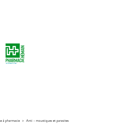
se à pharmacie
>
Anti - moustiques et parasites