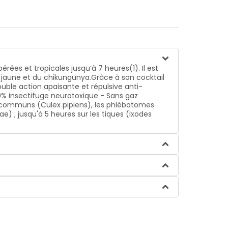
es et tropicales jusqu’à 7 heures(1). Il est
e jaune et du chikungunya.Grâce à son cocktail
uble action apaisante et répulsive anti-
! 0% insectifuge neurotoxique - Sans gaz
 et communs (Culex pipiens), les phlébotomes
 ; jusqu'à 5 heures sur les tiques (Ixodes