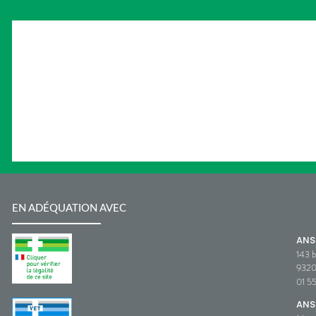
EN ADÉQUATION AVEC
AN
143 b
932
01 5
ANS