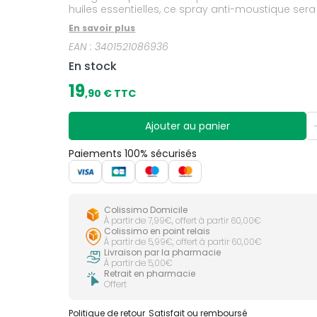
huiles essentielles, ce spray anti-moustique sera également idéal pour apaiser en cas de piqûre.Avec sa do
il sera le meilleur allié des enfants dès 30 mois p
En savoir plus
testée en laboratoire : jusqu’à 7 heures sur le
EAN :
3401521086936
jusqu’à 6 heures 30 sur les moustiques tropicaux
En stock
19
,
90
€ TTC
Ajouter au panier
Paiements 100% sécurisés
Colissimo Domicile
À partir de 7,99€, offert à partir 60,00€
Colissimo en point relais
À partir de 5,99€, offert à partir 60,00€
Livraison par la pharmacie
À partir de 5,00€
Retrait en pharmacie
Offert
Politique de retour
Satisfait ou remboursé