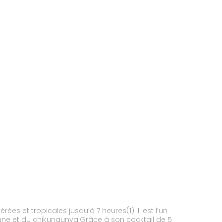
s et tropicales jusqu’à 7 heures(1). Il est l’un
aune et du chikungunya.Grâce à son cocktail de 5