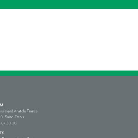
SM
oulevard Anatole France
00
Saint-Denis
5 87 30 00
ES