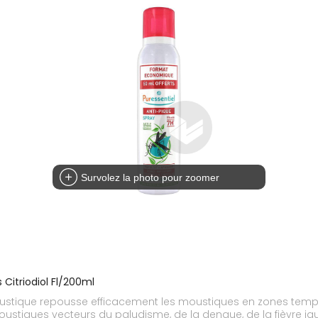
Survolez la photo pour zoomer
 Citriodiol Fl/200ml
ustique repousse efficacement les moustiques en zones tempérée
oustiques vecteurs du paludisme, de la dengue, de la fièvre j