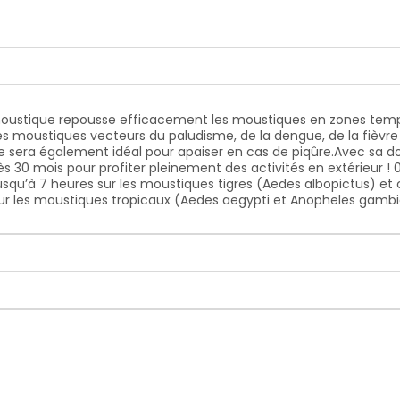
moustique repousse efficacement les moustiques en zones tempéré
les moustiques vecteurs du paludisme, de la dengue, de la fièvr
ue sera également idéal pour apaiser en cas de piqûre.Avec sa do
 dès 30 mois pour profiter pleinement des activités en extérieur 
: jusqu’à 7 heures sur les moustiques tigres (Aedes albopictus)
r les moustiques tropicaux (Aedes aegypti et Anopheles gambiae)