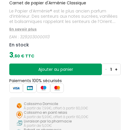
Carnet de papier d'Arménie Classique
Le Papier d’Arménie® est le plus ancien parfum
d’intérieur. Des senteurs aux notes sucrées, vanillées
et balsamiques rappelant les senteurs de l’Orient.
L’odeur unique du petit papier provient de la résine
En savoir plus
de Benjoin dont les vertus désinfectantes ont été
EAN :
3292030000113
découvertes par Auguste Ponsot en 1885, lors d’un
voyage en Arménie. Il décide d’en importer ses
En stock
bienfaits en France. Le benjoin servait autrefois, en
usage externe, à traiter l’asthme, la toux et les
3
,
60
€ TTC
rhumes, il est encore utilisé actuellement comme
cicatrisant. Il parfume votre intérieur et enlève toute
mauvaise odeur de cuisine, tabac, d’animaux, etc.
Ajouter au panier
-
1
+
Paiements 100% sécurisés
Colissimo Domicile
À partir de 7,99€, offert à partir 60,00€
Colissimo en point relais
À partir de 5,99€, offert à partir 60,00€
Livraison par la pharmacie
À partir de 5,00€
Retrait en pharmacie