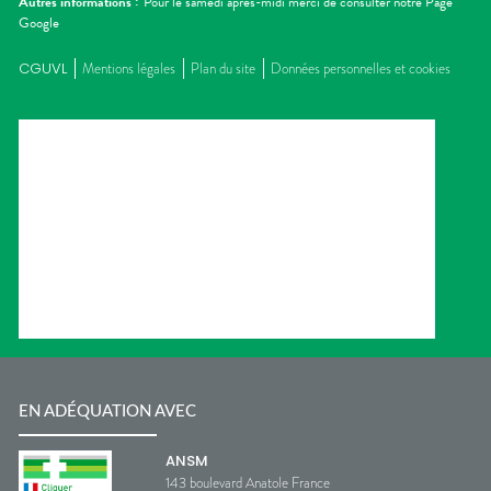
Autres informations :
Pour le samedi après-midi merci de consulter notre Page
Google
CGUVL
Mentions légales
Plan du site
Données personnelles et cookies
EN ADÉQUATION AVEC
ANSM
143 boulevard Anatole France