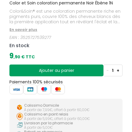
Color et Soin coloration permanente Noir Ébène 1N
Color&Soin® est une coloration permanente riche en
pigments purs, couvre 100% des cheveux blancs dès
la première application tout en révélant l'éclat et la
brillance des cheveux. Enrichie en protéines
En savoir plus
végétales, Color&Soin® colore parfaitement le
EAN :
3525727539277
cheveu tout en le rendant soyeux et ce, sans
l'alourdir !
En stock
9
,
90
€ TTC
Ajouter au panier
-
1
+
Paiements 100% sécurisés
Colissimo Domicile
À partir de 7,99€, offert à partir 60,00€
Colissimo en point relais
À partir de 5,99€, offert à partir 60,00€
Livraison par la pharmacie
À partir de 5,00€
Retrait en pharmacie