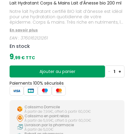
Lait Hydratant Corps & Mains Lait d’Ânesse bio 200 ml
Notre lait hydratant certifié BIO lait d’ânesse est idéal
pour une hydratation quotidienne de votre
épiderme. Corps & mains. Très riche en nutriments, le
lait d’ânesse est un soin d’exception, apaisant,
En savoir plus
hydratant et nutritif. A l’Aloe Vera BIO, il a des effets
EAN :
3760162121261
tenseurs et régénérants. Reconnu pour ses vertus
réparatrices, hydratantes et apaisantes. A l’Huile de
En stock
Sésame BIO, elle renferme plusieurs antioxydants
pour lutter contre le vieillissement cutané. Contribue
9
,
99
€ TTC
à maintenir l’intégrité du tissu cutané.
Ajouter au panier
-
1
+
Paiements 100% sécurisés
Colissimo Domicile
À partir de 7,99€, offert à partir 60,00€
Colissimo en point relais
À partir de 5,99€, offert à partir 60,00€
Livraison par la pharmacie
À partir de 5,00€
Retrait en pharmacie