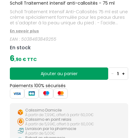
Scholl Traitement intensif anti-callosités - 75 ml
Scholl Traitement Intensif Anti-Callosités 75 ml est une
crème spécialement formulée pour les peaux dures
et s'adapter à la peau unique du pied : - l'acide
salicylique exfolie en douceur les cellules mortes et
En savoir plus
élimine efficacement la corne et les callosités du
EAN :
5038483849255
pied, - spécialement conçue pour les zones
calleuses situées sous le talon et la plante du pied, -
En stock
idéale pour retrouver une peau lisse, souple et
douce. Elle est pratique et facile à utiliser et convient
6
,
90
€ TTC
à une utilisation régulière. Les résultats sont visibles
dès 7 jours d'application. Elle ne convient pas aux
personnes diabétiques et/ou souffrant de troubles
Ajouter au panier
-
1
+
circulatoires veineux.
Paiements 100% sécurisés
Colissimo Domicile
À partir de 7,99€, offert à partir 60,00€
Colissimo en point relais
À partir de 5,99€, offert à partir 60,00€
Livraison par la pharmacie
À partir de 5,00€
Retrait en pharmacie